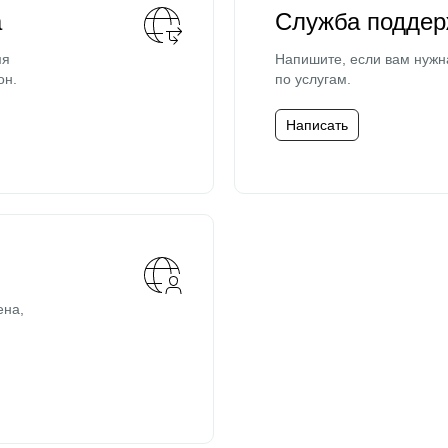
а
Служба поддер
мя
Напишите, если вам нужн
он.
по услугам.
Написать
ена,