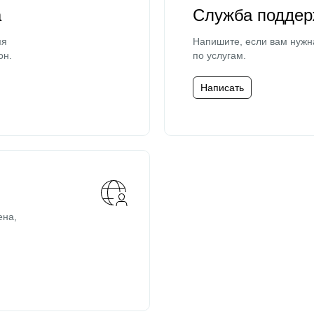
а
Служба поддер
мя
Напишите, если вам нужн
он.
по услугам.
Написать
ена,