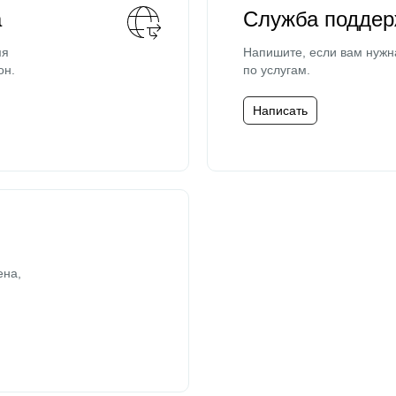
а
Служба поддер
мя
Напишите, если вам нужн
он.
по услугам.
Написать
ена,