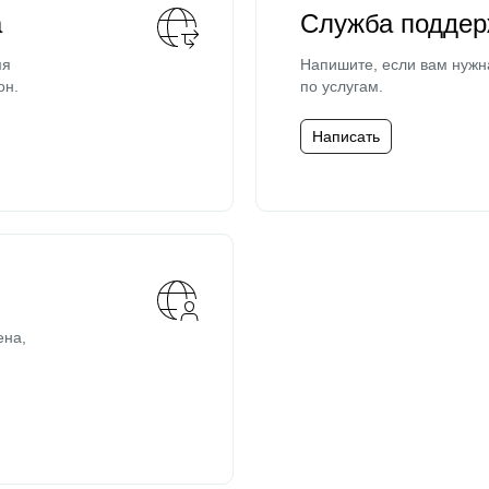
а
Служба поддер
мя
Напишите, если вам нужн
он.
по услугам.
Написать
ена,