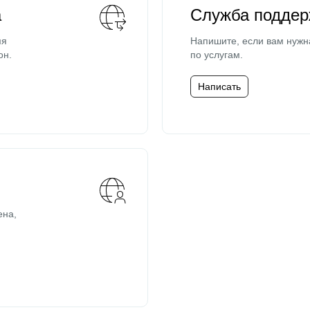
а
Служба поддер
мя
Напишите, если вам нужн
он.
по услугам.
Написать
ена,