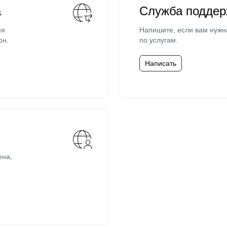
а
Служба поддер
мя
Напишите, если вам нужн
он.
по услугам.
Написать
ена,