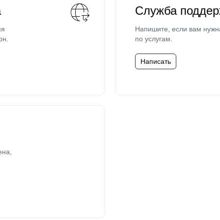
а
Служба поддер
мя
Напишите, если вам нужн
он.
по услугам.
Написать
ена,