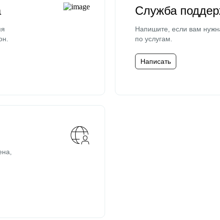
а
Служба поддер
мя
Напишите, если вам нужн
он.
по услугам.
Написать
ена,