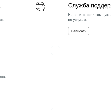
а
Служба поддер
мя
Напишите, если вам нужн
он.
по услугам.
Написать
ена,