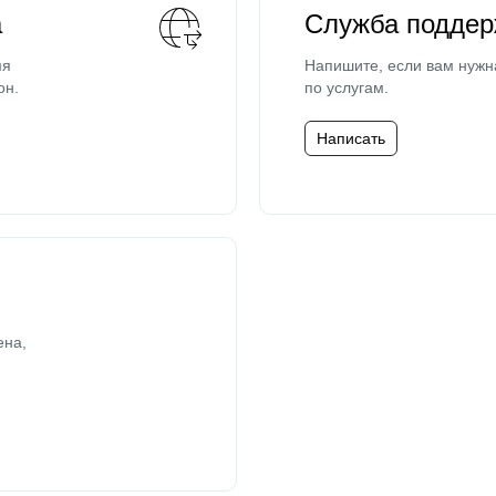
а
Служба поддер
мя
Напишите, если вам нужн
он.
по услугам.
Написать
ена,